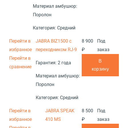
Материал амбушюр:
Поролон
Категория:
Средний
Перейти в
JABRA BIZ1500 с
8 900
Под
избранное
переходником RJ-9
₽
заказ
Перейти в
В
Гарантия:
2 года
сравнение
корзину
Материал амбушюр:
Поролон
Категория:
Средний
Перейти в
JABRA SPEAK
8 500
Под
избранное
410 MS
₽
заказ
Перейти в