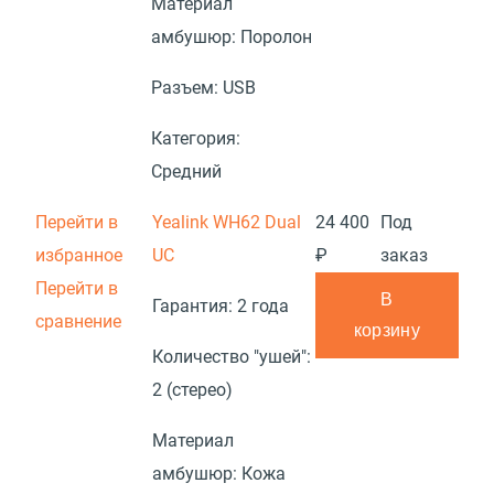
Материал
амбушюр:
Поролон
Разъем:
USB
Категория:
Средний
Перейти в
Yealink WH62 Dual
24 400
Под
избранное
UC
₽
заказ
Перейти в
В
Гарантия:
2 года
сравнение
корзину
Количество "ушей":
2 (стерео)
Материал
амбушюр:
Кожа