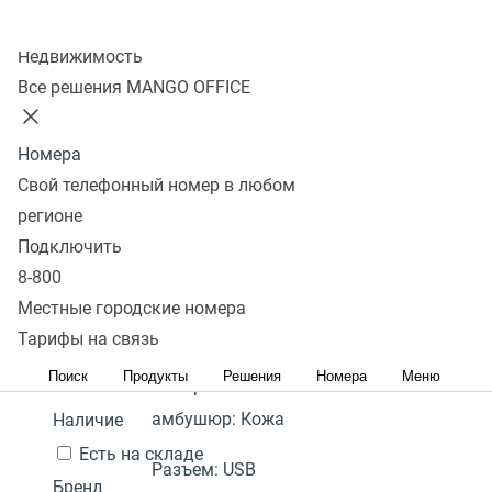
Колл-центр
Показать
Недвижимость
Все решения MANGO OFFICE
В избранном 0 товаров
Сравнить 0 товаров
Номера
Сбросить
Перейти в
USB гарнитура
Фильтры
Yealink UH34 Dual
4 400
Под
Свой телефонный номер в любом
избранное
Популярные
UC
₽
заказ
регионе
Перейти в
Популярные
С высоким рейтингом
Сначала
Подключить
В
Гарантия:
2 года
сравнение
дешевые
Сначала дорогие
8-800
корзину
Акция
Количество "ушей":
Местные городские номера
2 (стерео)
Тарифы на связь
Цена,
руб.:
Поиск
Продукты
Решения
Номера
Меню
Материал
-
амбушюр:
Кожа
Наличие
Есть на складе
Разъем:
USB
Бренд