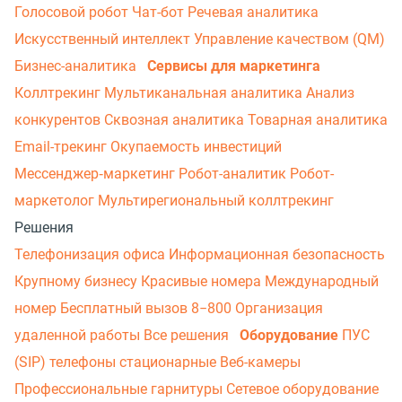
Голосовой робот
Чат-бот
Речевая аналитика
Искусственный интеллект
Управление качеством (QM)
Бизнес-аналитика
Сервисы для маркетинга
Коллтрекинг
Мультиканальная аналитика
Анализ
конкурентов
Сквозная аналитика
Товарная аналитика
Email-трекинг
Окупаемость инвестиций
Мессенджер‑маркетинг
Робот-аналитик
Робот-
маркетолог
Мультирегиональный коллтрекинг
Решения
Телефонизация офиса
Информационная безопасность
Крупному бизнесу
Красивые номера
Международный
номер
Бесплатный вызов 8−800
Организация
удаленной работы
Все решения
Оборудование
ПУС
(SIP) телефоны стационарные
Веб-камеры
Профессиональные гарнитуры
Сетевое оборудование