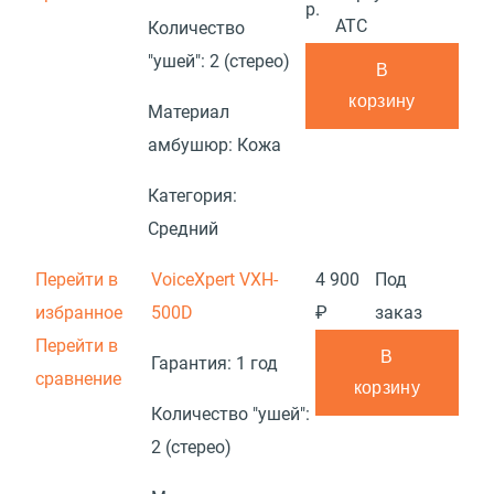
р.
АТС
Количество
"ушей":
2 (стерео)
В
корзину
Материал
амбушюр:
Кожа
Категория:
Средний
Перейти в
VoiceXpert VXH-
4 900
Под
избранное
500D
₽
заказ
Перейти в
В
Гарантия:
1 год
сравнение
корзину
Количество "ушей":
2 (стерео)