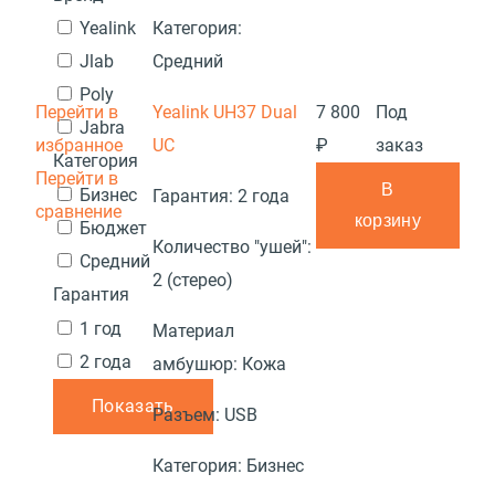
Категория:
Yealink
Средний
Jlab
Poly
Перейти в
Yealink UH37 Dual
7 800
Под
Jabra
избранное
UC
₽
заказ
Категория
Перейти в
В
Бизнес
Гарантия:
2 года
сравнение
корзину
Бюджет
Количество "ушей":
Средний
2 (стерео)
Гарантия
1 год
Материал
2 года
амбушюр:
Кожа
Показать
Разъем:
USB
Категория:
Бизнес