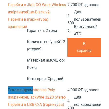
Перейти в
Jlab GO Work Wireless
7 700 ₽
Под заказ
избранное
Duo-Black v2
Для
6
Перейти в
(гарнитура)
пользователей
500
сравнение
Виртуальной
р.
Гарантия:
2 года
АТС
Количество "ушей":
2
В
(стерео)
корзину
Материал амбушюр:
Кожа
Категория:
Средний
Перейти в
Рекомендуем
Plantronics Poly
4 900 ₽
Под заказ
избранное
BlackWire 3220 Stereo
Для
4
Перейти в
USB-C/A (гарнитура)
пользователей
200