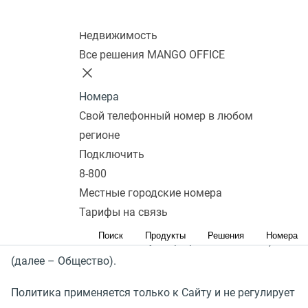
Колл-центр
Недвижимость
Внимательно ознакомьтесь с настоящей «Политикой
Все решения MANGO OFFICE
использования файлов «cookie» (далее по тексту –
«Политика»). Политика описывает правила обработки
Номера
файлов «cookie» и схожие технологии при посещении
Свой телефонный номер в любом
регионе
веб-сайта (далее – «Сайт»).
Подключить
Используя Сайт, Вы подтверждаете своё согласие с
8-800
настоящей Политикой.
Местные городские номера
Тарифы на связь
Сайт принадлежит ООО «Манго Телеком» (адрес:
Поиск
Продукты
Решения
Номера
Россия, 117420, г. Москва, ул. Профсоюзная, д. 57)
(далее – Общество).
Политика применяется только к Сайту и не регулирует