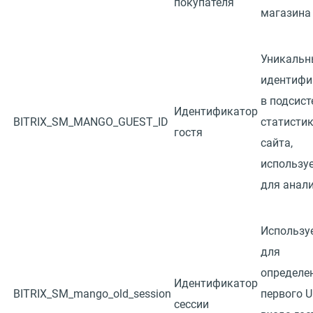
покупателя
магазина
Уникальн
идентифи
в подсист
Идентификатор
BITRIX_SM_MANGO_GUEST_ID
статисти
гостя
сайта,
использу
для анал
Использу
для
определе
Идентификатор
BITRIX_SM_mango_old_session
первого 
сессии