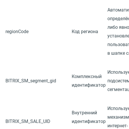
Автомати
определё
либо явн
regionCode
Код региона
установл
пользова
в шапке с
Используе
Комплексный
BITRIX_SM_segment_gid
подсисте
идентификатор
сегмента
Используе
Внутренний
механизм
BITRIX_SM_SALE_UID
идентификатор
интернет-