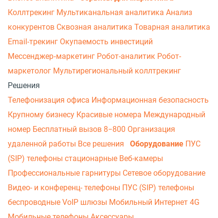
Коллтрекинг
Мультиканальная аналитика
Анализ
конкурентов
Сквозная аналитика
Товарная аналитика
Email-трекинг
Окупаемость инвестиций
Мессенджер‑маркетинг
Робот-аналитик
Робот-
маркетолог
Мультирегиональный коллтрекинг
Решения
Телефонизация офиса
Информационная безопасность
Крупному бизнесу
Красивые номера
Международный
номер
Бесплатный вызов 8−800
Организация
удаленной работы
Все решения
Оборудование
ПУС
(SIP) телефоны стационарные
Веб-камеры
Профессиональные гарнитуры
Сетевое оборудование
Видео- и конференц- телефоны
ПУС (SIP) телефоны
беспроводные
VoIP шлюзы
Мобильный Интернет 4G
Мобильные телефоны
Аксессуары