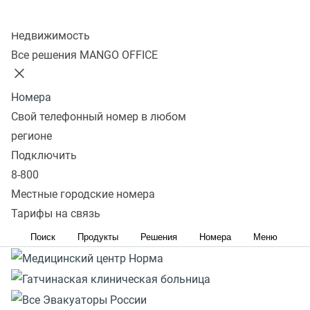
Реклама. ERID: 2VtzqvP5Bnh. Вся информация о сроках
Колл-центр
и правилах проведения акции расположена на сайте
Недвижимость
https://www.mango-office.ru/promo-page/podderzka-
Все решения MANGO OFFICE
malogo-biznesa/
Номера
Свой телефонный номер в любом
регионе
Подключить
8-800
Местные городские номера
Тарифы на связь
Поиск
Продукты
Решения
Номера
Меню