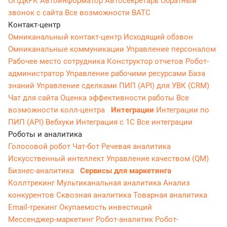
ОПДкРК
Автоинформатор
Автосекретарь
Обратный
звонок с сайта
Все возможности ВАТС
Контакт-центр
Омниканальный контакт-центр
Исходящий обзвон
Омниканальные коммуникации
Управление персоналом
Рабочее место сотрудника
Конструктор отчетов
Робот-
администратор
Управление рабочими ресурсами
База
знаний
Управление сделками
ПИП (API) для УВК (CRM)
Чат для сайта
Оценка эффективности работы
Все
возможности колл-центра
Интеграции
Интеграции по
ПИП (API)
Вебхуки
Интеграция с 1С
Все интеграции
Роботы и аналитика
Голосовой робот
Чат-бот
Речевая аналитика
Искусственный интеллект
Управление качеством (QM)
Бизнес-аналитика
Сервисы для маркетинга
Коллтрекинг
Мультиканальная аналитика
Анализ
конкурентов
Сквозная аналитика
Товарная аналитика
Email-трекинг
Окупаемость инвестиций
Мессенджер‑маркетинг
Робот-аналитик
Робот-