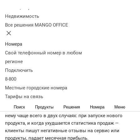
маркетингового анализа
Виды маркетингового
Колл-центр
анализа
Как провести маркетинговый анализ: пошаговая
Недвижимость
инструкция
Как оценить эффективность маркетингового
Все решения MANGO OFFICE
анализа
Распространенные ошибки при проведении
маркетингового анализа
Пример маркетингового
анализа: SWOT-анализ Wildberries (на 2022 год)
Что важно
Номера
запомнить
Свой телефонный номер в любом
← Журнал
регионе
Маркетинговый анализ — способ быстро найти точки
Подключить
роста: измерить эффективность и рентабельность
8-800
рекламных площадок, снизить стоимость лида,
Местные городские номера
скорректировать ценообразование и протестировать
новые каналы взаимодействия с клиентами.
Тарифы на связь
Поиск
Продукты
Решения
Номера
Меню
Представители малого и среднего бизнеса обращаются к
нему чаще всего в двух случаях: при запуске нового
продукта, и когда ухудшается статистика продаж —
клиенты пишут негативные отзывы на сервис или
продукты, падает месячная прибыль.